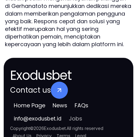
di Gerhanatoto menunjukkan dedikasi mereka
dalam memberikan pengalaman pengguna
yang baik. Respons cepat dan solusi yang
efektif merupakan hal yang sering
diperhatikan pemain, menciptakan
kepercayaan yang lebih dalam platform ini.
Exodusbet
Contact us
Home Page
News
FAQs
Jobs
info
@
exodusbet.id
Copyright
©
2026
Exodusbet
.
All rights reserved
About Us
Privacy
Terms
Legal