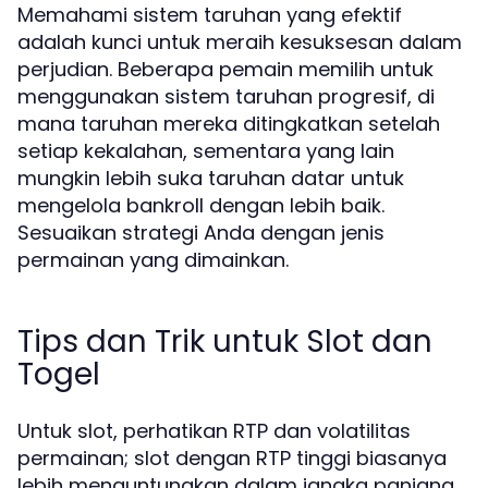
Memahami sistem taruhan yang efektif
adalah kunci untuk meraih kesuksesan dalam
perjudian. Beberapa pemain memilih untuk
menggunakan sistem taruhan progresif, di
mana taruhan mereka ditingkatkan setelah
setiap kekalahan, sementara yang lain
mungkin lebih suka taruhan datar untuk
mengelola bankroll dengan lebih baik.
Sesuaikan strategi Anda dengan jenis
permainan yang dimainkan.
Tips dan Trik untuk Slot dan
Togel
Untuk slot, perhatikan RTP dan volatilitas
permainan; slot dengan RTP tinggi biasanya
lebih menguntungkan dalam jangka panjang.