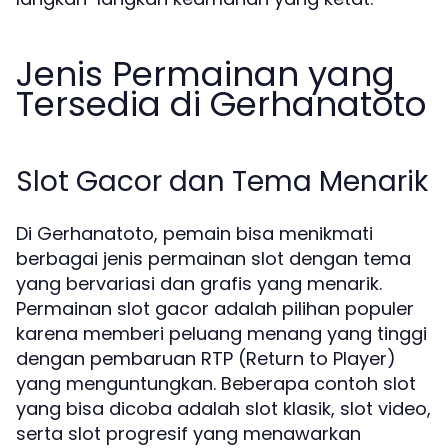
Jenis Permainan yang
Tersedia di Gerhanatoto
Slot Gacor dan Tema Menarik
Di Gerhanatoto, pemain bisa menikmati
berbagai jenis permainan slot dengan tema
yang bervariasi dan grafis yang menarik.
Permainan slot gacor adalah pilihan populer
karena memberi peluang menang yang tinggi
dengan pembaruan RTP (Return to Player)
yang menguntungkan. Beberapa contoh slot
yang bisa dicoba adalah slot klasik, slot video,
serta slot progresif yang menawarkan