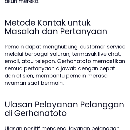
akun mereka.
Metode Kontak untuk
Masalah dan Pertanyaan
Pemain dapat menghubungi customer service
melalui berbagai saluran, termasuk live chat,
email, atau telepon. Gerhanatoto memastikan
semua pertanyaan dijawab dengan cepat
dan efisien, membantu pemain merasa
nyaman saat bermain.
Ulasan Pelayanan Pelanggan
di Gerhanatoto
Ulasan positif mengenai layanan pelanggan