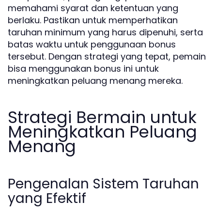
memahami syarat dan ketentuan yang
berlaku. Pastikan untuk memperhatikan
taruhan minimum yang harus dipenuhi, serta
batas waktu untuk penggunaan bonus
tersebut. Dengan strategi yang tepat, pemain
bisa menggunakan bonus ini untuk
meningkatkan peluang menang mereka.
Strategi Bermain untuk
Meningkatkan Peluang
Menang
Pengenalan Sistem Taruhan
yang Efektif