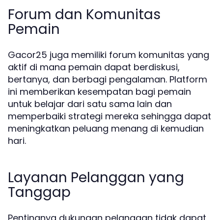
Forum dan Komunitas
Pemain
Gacor25 juga memiliki forum komunitas yang
aktif di mana pemain dapat berdiskusi,
bertanya, dan berbagi pengalaman. Platform
ini memberikan kesempatan bagi pemain
untuk belajar dari satu sama lain dan
memperbaiki strategi mereka sehingga dapat
meningkatkan peluang menang di kemudian
hari.
Layanan Pelanggan yang
Tanggap
Pentingnya dukungan pelanggan tidak dapat