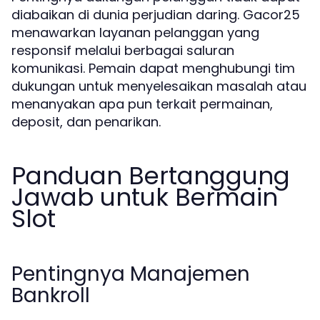
diabaikan di dunia perjudian daring. Gacor25
menawarkan layanan pelanggan yang
responsif melalui berbagai saluran
komunikasi. Pemain dapat menghubungi tim
dukungan untuk menyelesaikan masalah atau
menanyakan apa pun terkait permainan,
deposit, dan penarikan.
Panduan Bertanggung
Jawab untuk Bermain
Slot
Pentingnya Manajemen
Bankroll