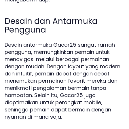
Desain dan Antarmuka
Pengguna
Desain antarmuka Gacor25 sangat ramah
pengguna, memungkinkan pemain untuk
menavigasi melalui berbagai permainan
dengan mudah. Dengan layout yang modern
dan intuitif, pemain dapat dengan cepat
menemukan permainan favorit mereka dan
menikmati pengalaman bermain tanpa
hambatan. Selain itu, Gacor25 juga
dioptimalkan untuk perangkat mobile,
sehingga pemain dapat bermain dengan
nyaman di mana saja.