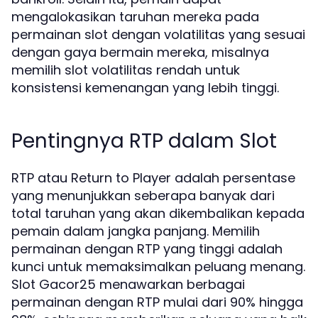
mengalokasikan taruhan mereka pada
permainan slot dengan volatilitas yang sesuai
dengan gaya bermain mereka, misalnya
memilih slot volatilitas rendah untuk
konsistensi kemenangan yang lebih tinggi.
Pentingnya RTP dalam Slot
RTP atau Return to Player adalah persentase
yang menunjukkan seberapa banyak dari
total taruhan yang akan dikembalikan kepada
pemain dalam jangka panjang. Memilih
permainan dengan RTP yang tinggi adalah
kunci untuk memaksimalkan peluang menang.
Slot Gacor25 menawarkan berbagai
permainan dengan RTP mulai dari 90% hingga