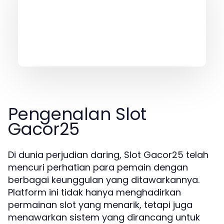
Pengenalan Slot
Gacor25
Di dunia perjudian daring, Slot Gacor25 telah
mencuri perhatian para pemain dengan
berbagai keunggulan yang ditawarkannya.
Platform ini tidak hanya menghadirkan
permainan slot yang menarik, tetapi juga
menawarkan sistem yang dirancang untuk