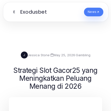
Exodusbet
E
News
Jessica Stone
·
May 25, 2026
·
Gambling
J
Strategi Slot Gacor25 yang
Meningkatkan Peluang
Menang di 2026