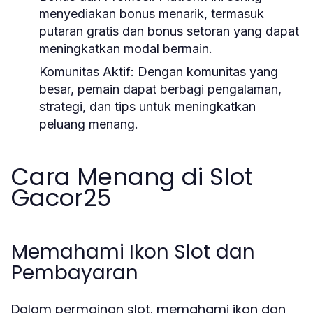
menyediakan bonus menarik, termasuk
putaran gratis dan bonus setoran yang dapat
meningkatkan modal bermain.
Komunitas Aktif:
Dengan komunitas yang
besar, pemain dapat berbagi pengalaman,
strategi, dan tips untuk meningkatkan
peluang menang.
Cara Menang di Slot
Gacor25
Memahami Ikon Slot dan
Pembayaran
Dalam permainan slot, memahami ikon dan