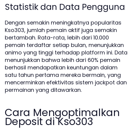
Statistik dan Data Pengguna
Dengan semakin meningkatnya popularitas
Kso303, jumlah pemain aktif juga semakin
bertambah. Rata-rata, lebih dari 10.000
pemain terdaftar setiap bulan, menunjukkan
animo yang tinggi terhadap platform ini. Data
menunjukkan bahwa lebih dari 60% pemain
berhasil mendapatkan keuntungan dalam
satu tahun pertama mereka bermain, yang
mencerminkan efektivitas sistem jackpot dan
permainan yang ditawarkan.
Cara Mengoptimalkan
Deposit di Kso303