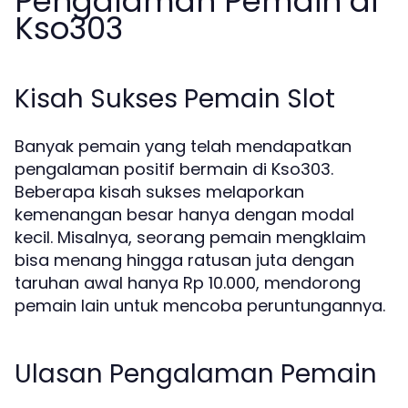
Pengalaman Pemain di
Kso303
Kisah Sukses Pemain Slot
Banyak pemain yang telah mendapatkan
pengalaman positif bermain di Kso303.
Beberapa kisah sukses melaporkan
kemenangan besar hanya dengan modal
kecil. Misalnya, seorang pemain mengklaim
bisa menang hingga ratusan juta dengan
taruhan awal hanya Rp 10.000, mendorong
pemain lain untuk mencoba peruntungannya.
Ulasan Pengalaman Pemain