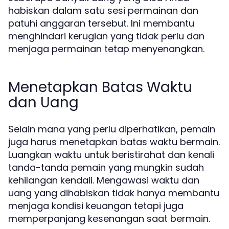
habiskan dalam satu sesi permainan dan
patuhi anggaran tersebut. Ini membantu
menghindari kerugian yang tidak perlu dan
menjaga permainan tetap menyenangkan.
Menetapkan Batas Waktu
dan Uang
Selain mana yang perlu diperhatikan, pemain
juga harus menetapkan batas waktu bermain.
Luangkan waktu untuk beristirahat dan kenali
tanda-tanda pemain yang mungkin sudah
kehilangan kendali. Mengawasi waktu dan
uang yang dihabiskan tidak hanya membantu
menjaga kondisi keuangan tetapi juga
memperpanjang kesenangan saat bermain.