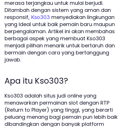
merasa terjangkau untuk mulai berjudi.
Ditambah dengan sistem yang aman dan
responsif,
menyediakan lingkungan
Kso303
yang Ideal untuk baik pemain baru maupun
berpengalaman. Artikel ini akan membahas
berbagai aspek yang membuat Kso303
menjadi pilihan menarik untuk bertaruh dan
bermain dengan cara yang bertanggung
jawab.
Apa itu Kso303?
Kso303 adalah situs judi online yang
menawarkan permainan slot dengan RTP
(Return to Player) yang tinggi, yang berarti
peluang menang bagi pemain pun lebih baik
dibandingkan dengan banyak platform