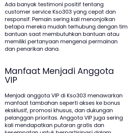
Ada banyak testimoni positif tentang
customer service Kso303 yang cepat dan
responsif. Pemain sering kali menonjolkan
betapa mereka mudah terhubung dengan tim
bantuan saat membutuhkan bantuan atau
memiliki pertanyaan mengenai permainan
dan penarikan dana.
Manfaat Menjadi Anggota
VIP
Menjadi anggota VIP di Kso303 menawarkan
manfaat tambahan seperti akses ke bonus
eksklusif, promosi khusus, dan dukungan
pelanggan prioritas. Anggota VIP juga sering
kali mendapatkan putaran gratis dan
kesempatan untuk berpartisipasi dalam