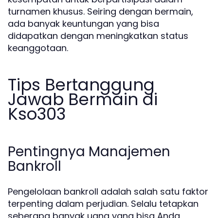
turnamen khusus. Seiring dengan bermain,
ada banyak keuntungan yang bisa
didapatkan dengan meningkatkan status
keanggotaan.
Tips Bertanggung
Jawab Bermain di
Kso303
Pentingnya Manajemen
Bankroll
Pengelolaan bankroll adalah salah satu faktor
terpenting dalam perjudian. Selalu tetapkan
seberapa banyak uang yang bisa Anda