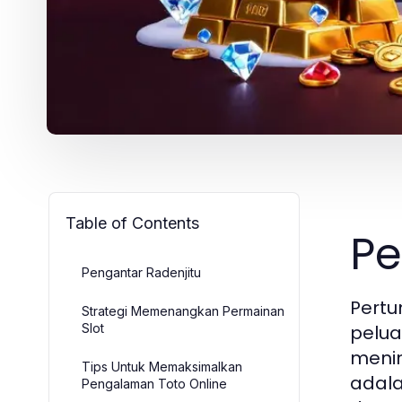
Table of Contents
Pe
Pengantar Radenjitu
Pertu
Strategi Memenangkan Permainan
Slot
pelua
menin
Tips Untuk Memaksimalkan
adal
Pengalaman Toto Online