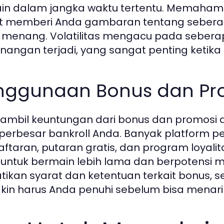
n dalam jangka waktu tertentu. Memahami 
t memberi Anda gambaran tentang sebera
 menang. Volatilitas mengacu pada sebera
angan terjadi, yang sangat penting ketika
nggunaan Bonus dan Pr
mbil keuntungan dari bonus dan promosi a
rbesar bankroll Anda. Banyak platform p
ftaran, putaran gratis, dan program loyal
untuk bermain lebih lama dan berpotensi m
tikan syarat dan ketentuan terkait bonus, 
in harus Anda penuhi sebelum bisa menar