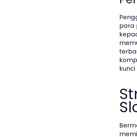
Pengg
para 
kepad
memu
terba
kompe
kunci
St
Sl
Berma
memi