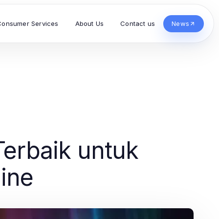
Consumer Services
About Us
Contact us
News
Terbaik untuk
ine