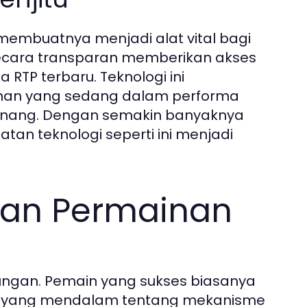
membuatnya menjadi alat vital bagi
secara transparan memberikan akses
 RTP terbaru. Teknologi ini
nan yang sedang dalam performa
enang. Dengan semakin banyaknya
tan teknologi seperti ini menjadi
kan Permainan
ungan. Pemain yang sukses biasanya
n yang mendalam tentang mekanisme