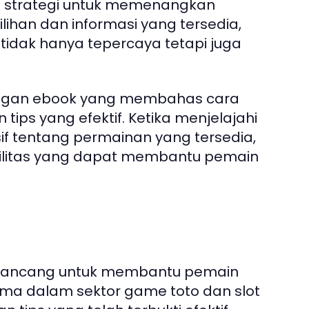
an strategi untuk memenangkan
ihan dan informasi yang tersedia,
tidak hanya tepercaya tetapi juga
dengan ebook yang membahas cara
ps yang efektif. Ketika menjelajahi
tentang permainan yang tersedia,
latilitas yang dapat membantu pemain
 dirancang untuk membantu pemain
a dalam sektor game toto dan slot