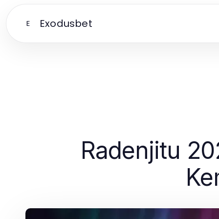
Exodusbet
E
Radenjitu 20
Ke