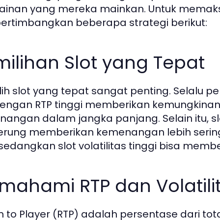
ainan yang mereka mainkan. Untuk memak
 pertimbangkan beberapa strategi berikut:
ilihan Slot yang Tepat
ih slot yang tepat sangat penting. Selalu pe
dengan RTP tinggi memberikan kemungkinan 
angan dalam jangka panjang. Selain itu, sl
erung memberikan kemenangan lebih serin
, sedangkan slot volatilitas tinggi bisa membe
mahami RTP dan Volatili
n to Player (RTP) adalah persentase dari t