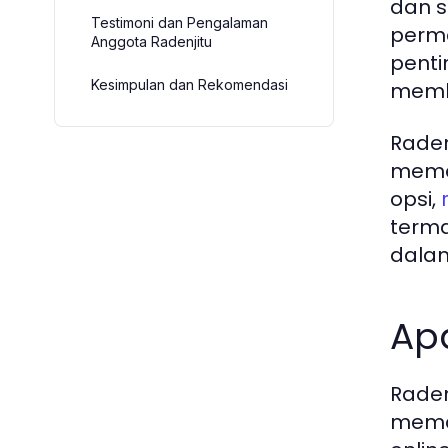
dan s
Testimoni dan Pengalaman
perma
Anggota Radenjitu
penti
Kesimpulan dan Rekomendasi
membe
Raden
memen
opsi,
terma
dalam
Apa
Raden
memah