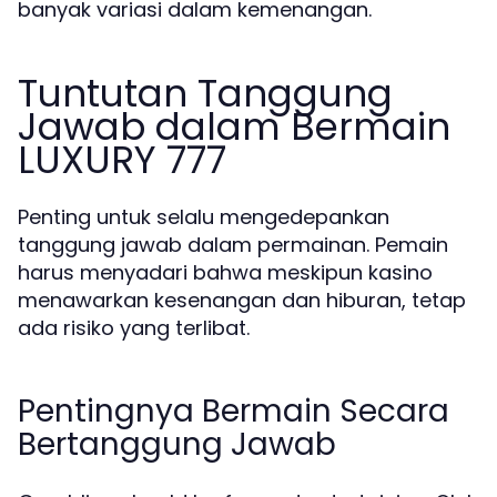
banyak variasi dalam kemenangan.
Tuntutan Tanggung
Jawab dalam Bermain
LUXURY 777
Penting untuk selalu mengedepankan
tanggung jawab dalam permainan. Pemain
harus menyadari bahwa meskipun kasino
menawarkan kesenangan dan hiburan, tetap
ada risiko yang terlibat.
Pentingnya Bermain Secara
Bertanggung Jawab