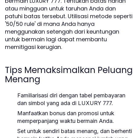
bermain LUXURY 777. Tentukan batas harian
atau mingguan untuk taruhan Anda dan
patuhi batas tersebut. Utilisasi metode seperti
'50/50 rule' di mana Anda hanya
menggunakan setengah dari keuntungan
untuk bermain lagi dapat membantu
memitigasi kerugian.
Tips Memaksimalkan Peluang
Menang
Familiarisasi diri dengan tabel pembayaran
dan simbol yang ada di LUXURY 777.
Manfaatkan bonus dan promosi untuk
memperpanjang waktu bermain Anda.
Set untuk sendiri batas menang, dan berhenti