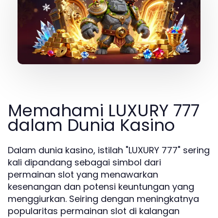
Memahami LUXURY 777
dalam Dunia Kasino
Dalam dunia kasino, istilah "LUXURY 777" sering
kali dipandang sebagai simbol dari
permainan slot yang menawarkan
kesenangan dan potensi keuntungan yang
menggiurkan. Seiring dengan meningkatnya
popularitas permainan slot di kalangan