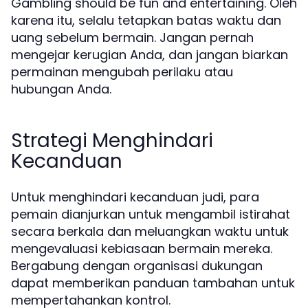
Gambling should be fun and entertaining. Oleh
karena itu, selalu tetapkan batas waktu dan
uang sebelum bermain. Jangan pernah
mengejar kerugian Anda, dan jangan biarkan
permainan mengubah perilaku atau
hubungan Anda.
Strategi Menghindari
Kecanduan
Untuk menghindari kecanduan judi, para
pemain dianjurkan untuk mengambil istirahat
secara berkala dan meluangkan waktu untuk
mengevaluasi kebiasaan bermain mereka.
Bergabung dengan organisasi dukungan
dapat memberikan panduan tambahan untuk
mempertahankan kontrol.