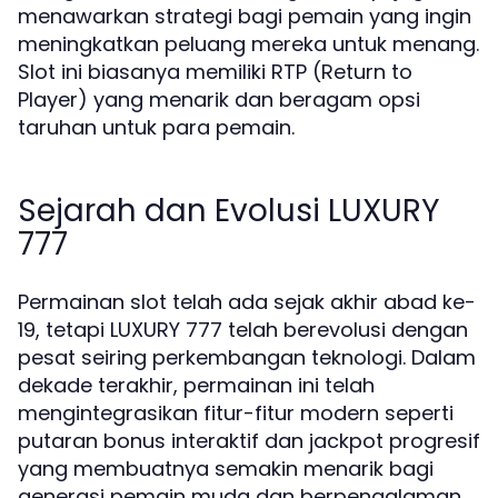
menawarkan strategi bagi pemain yang ingin
meningkatkan peluang mereka untuk menang.
Slot ini biasanya memiliki RTP (Return to
Player) yang menarik dan beragam opsi
taruhan untuk para pemain.
Sejarah dan Evolusi LUXURY
777
Permainan slot telah ada sejak akhir abad ke-
19, tetapi LUXURY 777 telah berevolusi dengan
pesat seiring perkembangan teknologi. Dalam
dekade terakhir, permainan ini telah
mengintegrasikan fitur-fitur modern seperti
putaran bonus interaktif dan jackpot progresif
yang membuatnya semakin menarik bagi
generasi pemain muda dan berpengalaman.