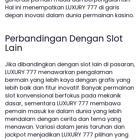
Hal ini menempatkan LUXURY 777 di garis
depan inovasi dalam dunia permainan kasino.
Perbandingan Dengan Slot
Lain
Jika dibandingkan dengan slot lain di pasaran,
LUXURY 777 menawarkan pengalaman
bermain yang lebih kaya dengan grafis yang
lebih baik dan fitur inovatif. Banyak permainan
slot konvensional berfokus pada mekanik
dasar, sementara LUXURY 777 membawa
pemain masuk ke dalam dunia yang lebih
mendalam dengan cerita dan tema yang
menawan. Variasi dalam jenis taruhan dan
jackpot menjadikan LUXURY 777 pilihan yang