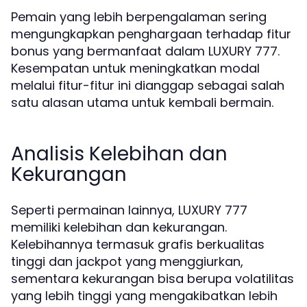
Pemain yang lebih berpengalaman sering
mengungkapkan penghargaan terhadap fitur
bonus yang bermanfaat dalam LUXURY 777.
Kesempatan untuk meningkatkan modal
melalui fitur-fitur ini dianggap sebagai salah
satu alasan utama untuk kembali bermain.
Analisis Kelebihan dan
Kekurangan
Seperti permainan lainnya, LUXURY 777
memiliki kelebihan dan kekurangan.
Kelebihannya termasuk grafis berkualitas
tinggi dan jackpot yang menggiurkan,
sementara kekurangan bisa berupa volatilitas
yang lebih tinggi yang mengakibatkan lebih