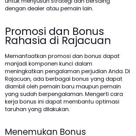
untuk menyusun strategi dan bersaing
dengan dealer atau pemain lain.
Promosi dan Bonus
Rahasia di Rajacuan
Memanfaatkan promosi dan bonus dapat
manjadi komponen kunci dalam
meningkatkan pengalaman perjudian Anda. Di
Rajacuan, ada berbagai bonus yang dapat
diambil oleh pemain baru maupun pemain
yang sudah berpengalaman. Mengerti cara
kerja bonus ini dapat membantu optimasi
taruhan yang dilakukan.
Menemukan Bonus