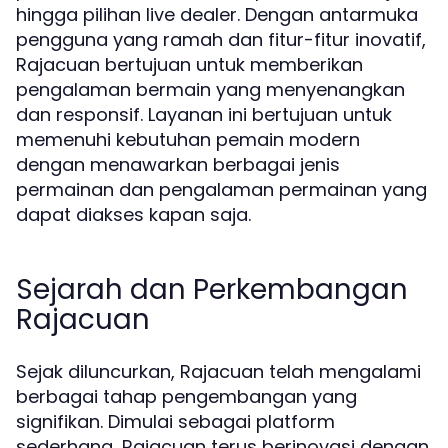
hingga pilihan live dealer. Dengan antarmuka
pengguna yang ramah dan fitur-fitur inovatif,
Rajacuan bertujuan untuk memberikan
pengalaman bermain yang menyenangkan
dan responsif. Layanan ini bertujuan untuk
memenuhi kebutuhan pemain modern
dengan menawarkan berbagai jenis
permainan dan pengalaman permainan yang
dapat diakses kapan saja.
Sejarah dan Perkembangan
Rajacuan
Sejak diluncurkan, Rajacuan telah mengalami
berbagai tahap pengembangan yang
signifikan. Dimulai sebagai platform
sederhana, Rajacuan terus berinovasi dengan