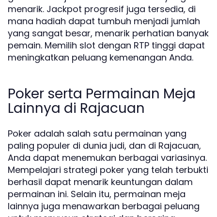
menarik. Jackpot progresif juga tersedia, di
mana hadiah dapat tumbuh menjadi jumlah
yang sangat besar, menarik perhatian banyak
pemain. Memilih slot dengan RTP tinggi dapat
meningkatkan peluang kemenangan Anda.
Poker serta Permainan Meja
Lainnya di Rajacuan
Poker adalah salah satu permainan yang
paling populer di dunia judi, dan di Rajacuan,
Anda dapat menemukan berbagai variasinya.
Mempelajari strategi poker yang telah terbukti
berhasil dapat menarik keuntungan dalam
permainan ini. Selain itu, permainan meja
lainnya juga menawarkan berbagai peluang