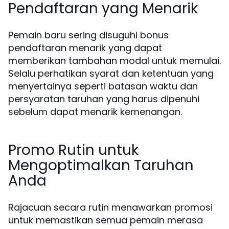
Pendaftaran yang Menarik
Pemain baru sering disuguhi bonus
pendaftaran menarik yang dapat
memberikan tambahan modal untuk memulai.
Selalu perhatikan syarat dan ketentuan yang
menyertainya seperti batasan waktu dan
persyaratan taruhan yang harus dipenuhi
sebelum dapat menarik kemenangan.
Promo Rutin untuk
Mengoptimalkan Taruhan
Anda
Rajacuan secara rutin menawarkan promosi
untuk memastikan semua pemain merasa