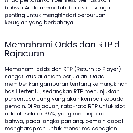
Anda pertaruhkan per sesi. Memastikan
bahwa Anda mematuhi batas ini sangat
penting untuk menghindari perburuan
kerugian yang berbahaya.
Memahami Odds dan RTP di
Rajacuan
Memahami odds dan RTP (Return to Player)
sangat krusial dalam perjudian. Odds
memberikan gambaran tentang kemungkinan
hasil tertentu, sedangkan RTP menunjukkan
persentase uang yang akan kembali kepada
pemain. Di Rajacuan, rata-rata RTP untuk slot
adalah sekitar 95%, yang menunjukkan
bahwa, pada jangka panjang, pemain dapat
mengharapkan untuk menerima sebagian