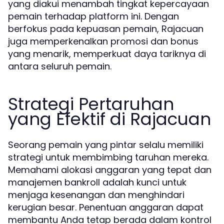
yang diakui menambah tingkat kepercayaan
pemain terhadap platform ini. Dengan
berfokus pada kepuasan pemain, Rajacuan
juga memperkenalkan promosi dan bonus
yang menarik, memperkuat daya tariknya di
antara seluruh pemain.
Strategi Pertaruhan
yang Efektif di Rajacuan
Seorang pemain yang pintar selalu memiliki
strategi untuk membimbing taruhan mereka.
Memahami alokasi anggaran yang tepat dan
manajemen bankroll adalah kunci untuk
menjaga kesenangan dan menghindari
kerugian besar. Penentuan anggaran dapat
membantu Anda tetap berada dalam kontrol