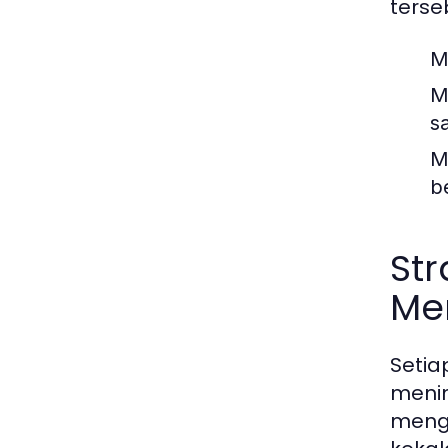
terse
M
M
s
M
b
St
Me
Setia
menin
meng