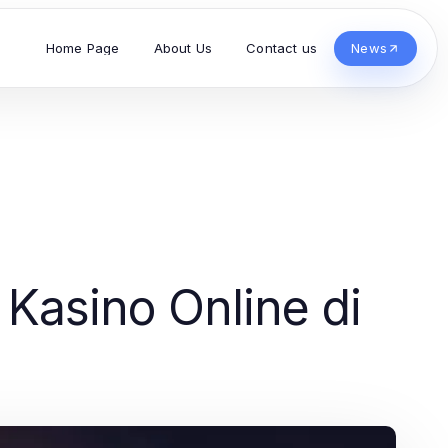
Home Page
About Us
Contact us
News
Kasino Online di