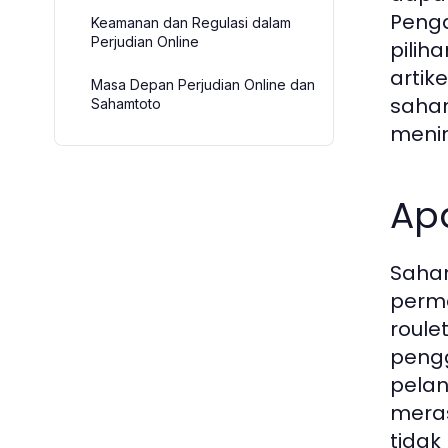
Penga
Keamanan dan Regulasi dalam
Perjudian Online
pilih
artik
Masa Depan Perjudian Online dan
saham
Sahamtoto
meni
Ap
Saham
perma
roule
peng
pelan
meras
tidak