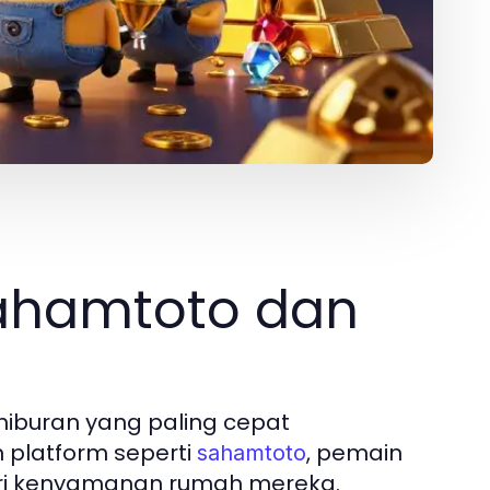
ahamtoto dan
 hiburan yang paling cepat
 platform seperti
, pemain
sahamtoto
ari kenyamanan rumah mereka.