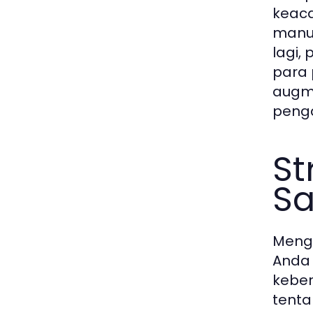
keac
manus
lagi,
para 
augme
peng
St
S
Menge
Anda 
keber
tenta