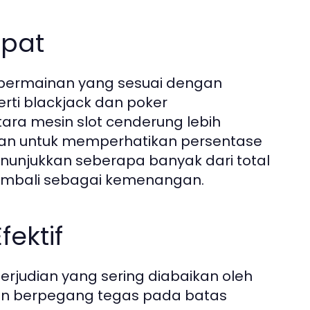
epat
 permainan yang sesuai dengan
ti blackjack dan poker
ra mesin slot cenderung lebih
an untuk memperhatikan persentase
enunjukkan seberapa banyak dari total
embali sebagai kemenangan.
ektif
rjudian yang sering diabaikan oleh
an berpegang tegas pada batas