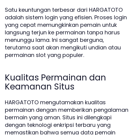
Satu keuntungan terbesar dari HARGATOTO
adalah sistem login yang efisien. Proses login
yang cepat memungkinkan pemain untuk
langsung terjun ke permainan tanpa harus
menunggu lama. Ini sangat berguna,
terutama saat akan mengikuti undian atau
permainan slot yang populer.
Kualitas Permainan dan
Keamanan Situs
HARGATOTO mengutamakan kualitas
permainan dengan memberikan pengalaman
bermain yang aman. Situs ini dilengkapi
dengan teknologi enkripsi terbaru yang
memastikan bahwa semua data pemain