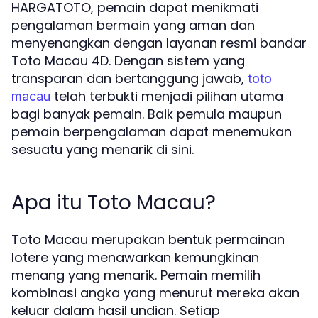
HARGATOTO, pemain dapat menikmati
pengalaman bermain yang aman dan
menyenangkan dengan layanan resmi bandar
Toto Macau 4D. Dengan sistem yang
transparan dan bertanggung jawab,
toto
telah terbukti menjadi pilihan utama
macau
bagi banyak pemain. Baik pemula maupun
pemain berpengalaman dapat menemukan
sesuatu yang menarik di sini.
Apa itu Toto Macau?
Toto Macau merupakan bentuk permainan
lotere yang menawarkan kemungkinan
menang yang menarik. Pemain memilih
kombinasi angka yang menurut mereka akan
keluar dalam hasil undian. Setiap