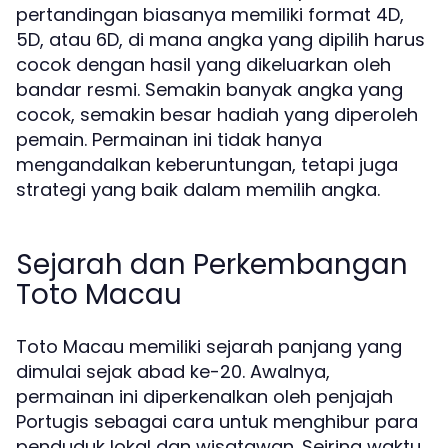
pertandingan biasanya memiliki format 4D,
5D, atau 6D, di mana angka yang dipilih harus
cocok dengan hasil yang dikeluarkan oleh
bandar resmi. Semakin banyak angka yang
cocok, semakin besar hadiah yang diperoleh
pemain. Permainan ini tidak hanya
mengandalkan keberuntungan, tetapi juga
strategi yang baik dalam memilih angka.
Sejarah dan Perkembangan
Toto Macau
Toto Macau memiliki sejarah panjang yang
dimulai sejak abad ke-20. Awalnya,
permainan ini diperkenalkan oleh penjajah
Portugis sebagai cara untuk menghibur para
penduduk lokal dan wisatawan. Seiring waktu,