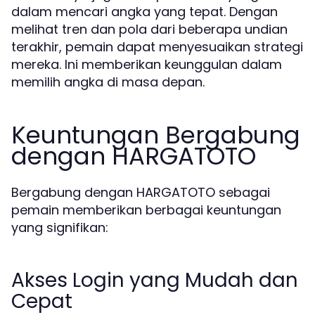
dalam mencari angka yang tepat. Dengan
melihat tren dan pola dari beberapa undian
terakhir, pemain dapat menyesuaikan strategi
mereka. Ini memberikan keunggulan dalam
memilih angka di masa depan.
Keuntungan Bergabung
dengan HARGATOTO
Bergabung dengan HARGATOTO sebagai
pemain memberikan berbagai keuntungan
yang signifikan:
Akses Login yang Mudah dan
Cepat