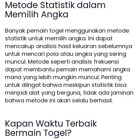
Metode Statistik dalam
Memilih Angka
Banyak pemain togel menggunakan metode
statistik untuk memilih angka. Ini dapat
mencakup analisis hasil keluaran sebelumnya
untuk mencari pola atau angka yang sering
muncul. Metode seperti analisis frekuensi
dapat membantu pemain memahami angka
mana yang lebih mungkin muncul. Penting
untuk diingat bahwa meskipun statistik bisa
menjadi alat yang berguna, tidak ada jaminan
bahwa metode ini akan selalu berhasil.
Kapan Waktu Terbaik
Bermain Togel?