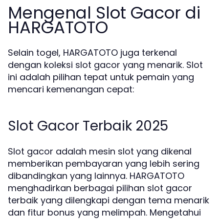
Mengenal Slot Gacor di
HARGATOTO
Selain togel, HARGATOTO juga terkenal
dengan koleksi slot gacor yang menarik. Slot
ini adalah pilihan tepat untuk pemain yang
mencari kemenangan cepat:
Slot Gacor Terbaik 2025
Slot gacor adalah mesin slot yang dikenal
memberikan pembayaran yang lebih sering
dibandingkan yang lainnya. HARGATOTO
menghadirkan berbagai pilihan slot gacor
terbaik yang dilengkapi dengan tema menarik
dan fitur bonus yang melimpah. Mengetahui