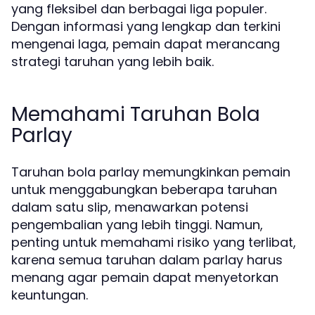
yang fleksibel dan berbagai liga populer.
Dengan informasi yang lengkap dan terkini
mengenai laga, pemain dapat merancang
strategi taruhan yang lebih baik.
Memahami Taruhan Bola
Parlay
Taruhan bola parlay memungkinkan pemain
untuk menggabungkan beberapa taruhan
dalam satu slip, menawarkan potensi
pengembalian yang lebih tinggi. Namun,
penting untuk memahami risiko yang terlibat,
karena semua taruhan dalam parlay harus
menang agar pemain dapat menyetorkan
keuntungan.