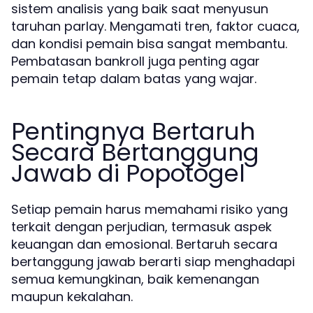
sistem analisis yang baik saat menyusun
taruhan parlay. Mengamati tren, faktor cuaca,
dan kondisi pemain bisa sangat membantu.
Pembatasan bankroll juga penting agar
pemain tetap dalam batas yang wajar.
Pentingnya Bertaruh
Secara Bertanggung
Jawab di Popotogel
Setiap pemain harus memahami risiko yang
terkait dengan perjudian, termasuk aspek
keuangan dan emosional. Bertaruh secara
bertanggung jawab berarti siap menghadapi
semua kemungkinan, baik kemenangan
maupun kekalahan.