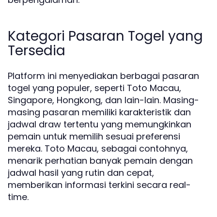
Kategori Pasaran Togel yang
Tersedia
Platform ini menyediakan berbagai pasaran
togel yang populer, seperti Toto Macau,
Singapore, Hongkong, dan lain-lain. Masing-
masing pasaran memiliki karakteristik dan
jadwal draw tertentu yang memungkinkan
pemain untuk memilih sesuai preferensi
mereka. Toto Macau, sebagai contohnya,
menarik perhatian banyak pemain dengan
jadwal hasil yang rutin dan cepat,
memberikan informasi terkini secara real-
time.