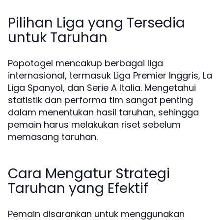
Pilihan Liga yang Tersedia
untuk Taruhan
Popotogel mencakup berbagai liga
internasional, termasuk Liga Premier Inggris, La
Liga Spanyol, dan Serie A Italia. Mengetahui
statistik dan performa tim sangat penting
dalam menentukan hasil taruhan, sehingga
pemain harus melakukan riset sebelum
memasang taruhan.
Cara Mengatur Strategi
Taruhan yang Efektif
Pemain disarankan untuk menggunakan