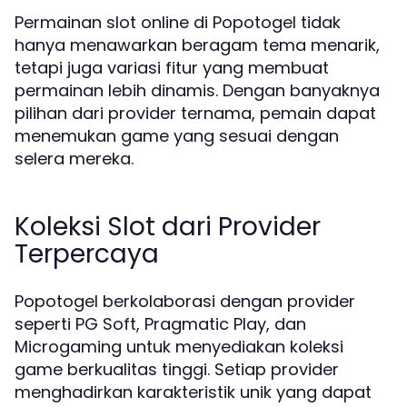
Permainan slot online di Popotogel tidak
hanya menawarkan beragam tema menarik,
tetapi juga variasi fitur yang membuat
permainan lebih dinamis. Dengan banyaknya
pilihan dari provider ternama, pemain dapat
menemukan game yang sesuai dengan
selera mereka.
Koleksi Slot dari Provider
Terpercaya
Popotogel berkolaborasi dengan provider
seperti PG Soft, Pragmatic Play, dan
Microgaming untuk menyediakan koleksi
game berkualitas tinggi. Setiap provider
menghadirkan karakteristik unik yang dapat