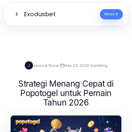
Exodusbet
E
News
Jessica Stone
·
May 22, 2026
·
Gambling
J
Strategi Menang Cepat di
Popotogel untuk Pemain
Tahun 2026